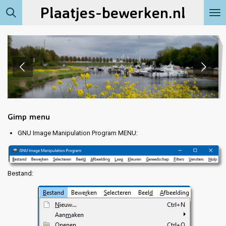
Plaatjes-bewerken.nl
Ga
direct
naar
de
hoofdinhoud
Gimp menu
GNU Image Manipulation Program MENU:
Bestand: