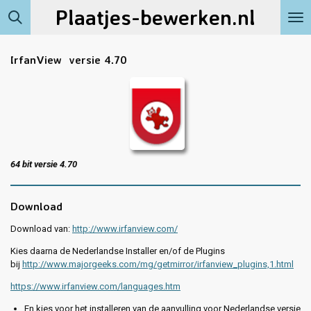
Plaatjes-bewerken.nl
Ga
direct
naar
de
IrfanView versie 4.70
hoofdinhoud
64 bit versie 4.70
Download
Download van:
http://www.irfanview.com/
Kies daarna de Nederlandse Installer en/of de Plugins
bij
http://www.majorgeeks.com/mg/getmirror/irfanview_plugins,1.html
https://www.irfanview.com/languages.htm
En kies voor het installeren van de aanvulling voor Nederlandse versie