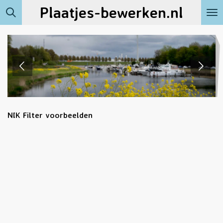
Plaatjes-bewerken.nl
Ga
direct
naar
de
hoofdinhoud
NIK Filter voorbeelden