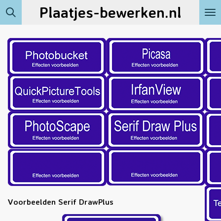
Plaatjes-bewerken.nl
Ga
direct
naar
de
hoofdinhoud
Voorbeelden Serif DrawPlus