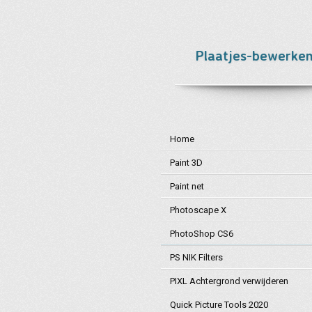
Ga
direct
naar
Plaatjes-bewerken
de
hoofdinhoud
Home
Paint 3D
Paint net
Photoscape X
PhotoShop CS6
PS NIK Filters
PIXL Achtergrond verwijderen
Quick Picture Tools 2020