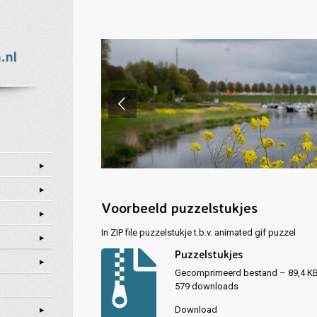
.nl
Voorbeeld puzzelstukjes
In ZIP file puzzelstukje t.b.v. animated gif puzzel
Puzzelstukjes
Gecomprimeerd bestand – 89,4 K
579 downloads
Download