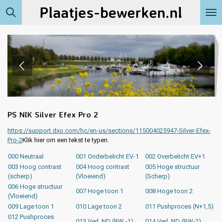
Plaatjes-bewerken.nl
Ga
direct
naar
de
hoofdinhoud
PS NIK Silver Efex Pro 2
https://support.dxo.com/hc/en-us/sections/115004025947-Silver-Efex-
Pro-2
Klik hier om een tekst te typen.
000 Neutraal
001 Onderbelicht EV-1
002 Overbelicht EV+1
003 Hoog contrast
004 Hoog contrast
005 Hoge structuur
(scherp)
(Vloeiend)
(Scherp)
006 Hoge structuur
007 Hoge toon 1
008 Hoge toon 2
(Vloeiend)
009 Lage toon 1
010 Lage toon 2
011 Pushproces (N+1,5)
012 Pushproces
013 Verl. ND (BW -1)
014 Verl. ND (BW-2)