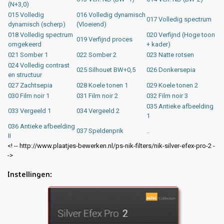
(N+3,0)
015 Volledig
016 Volledig dynamisch
017 Volledig spectrum
dynamisch (scherp)
(Vloeiend)
018 Volledig spectrum
020 Verfijnd (Hoge toon
019 Verfijnd proces
omgekeerd
+ kader)
021 Somber 1
022 Somber 2
023 Natte rotsen
024 Volledig contrast
025 Silhouet BW+0,5
026 Donkersepia
en structuur
027 Zachtsepia
028 Koele tonen 1
029 Koele tonen 2
030 Film noir 1
031 Film noir 2
032 Film noir 3
035 Antieke afbeelding
033 Vergeeld 1
034 Vergeeld 2
1
036 Antieke afbeelding
037 Speldenprik
..
II
<! -- http://www.plaatjes-bewerken.nl/ps-nik-filters/nik-silver-efex-pro-2 -
->
Instellingen: