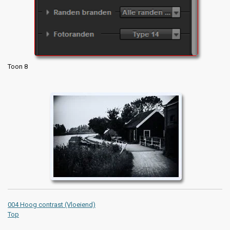
Toon 8
004 Hoog contrast (Vloeiend)
Top